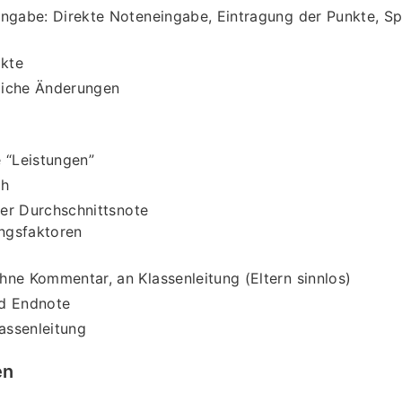
ingabe: Direkte Noteneingabe, Eintragung der Punkte, Spez
kte
liche Änderungen
e “Leistungen”
ch
er Durchschnittsnote
ngsfaktoren
hne Kommentar, an Klassenleitung (Eltern sinnlos)
d Endnote
lassenleitung
en