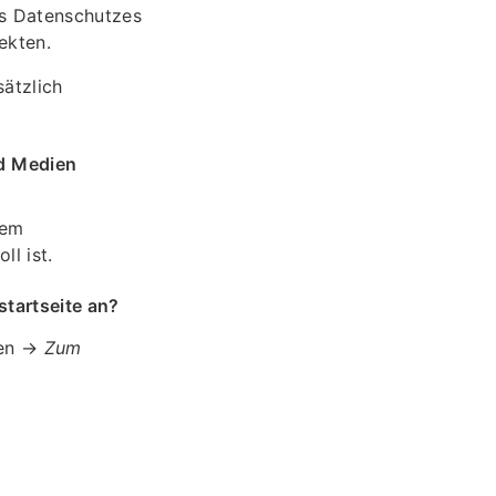
es Datenschutzes
ekten.
ätzlich
d Medien
dem
l ist.
startseite an?
nen →
Zum