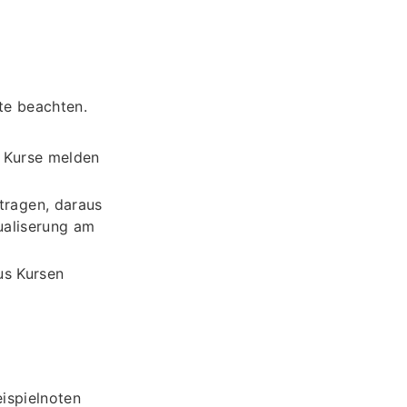
te beachten.
e Kurse melden
tragen, daraus
tualiserung am
us Kursen
eispielnoten