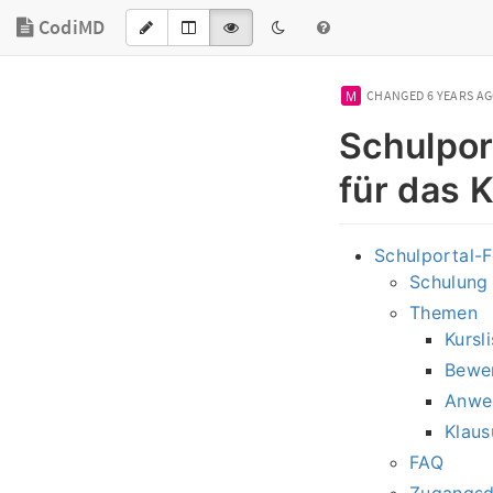
CodiMD
CHANGED
6 YEARS A
Schulpor
für das 
Schulportal-F
Schulung
Themen
Kursl
Bewe
Anwe
Klaus
FAQ
Zugangsd