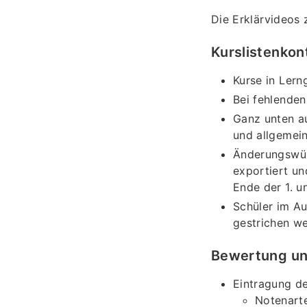
Die Erklärvideos
Kurslistenkont
Kurse in Ler
Bei fehlenden
Ganz unten a
und allgemei
Änderungswün
exportiert un
Ende der 1. u
Schüler im Au
gestrichen w
Bewertung u
Eintragung d
Notenarte