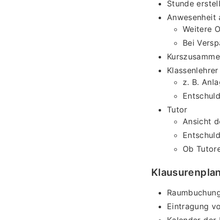
Stunde erstel
Anwesenheit 
Weitere O
Bei Versp
Kurszusammen
Klassenlehrer
z. B. Anl
Entschuld
Tutor
Ansicht d
Entschuld
Ob Tutore
Klausurenpla
Raumbuchung i
Eintragung vo