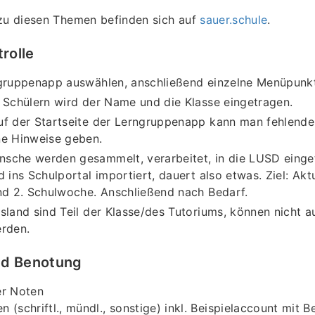
 zu diesen Themen befinden sich auf
sauer.schule
.
rolle
ngruppenapp auswählen, anschließend einzelne Menüpunk
 Schülern wird der Name und die Klasse eingetragen.
uf der Startseite der Lerngruppenapp kann man fehlend
ne Hinweise geben.
sche werden gesammelt, verarbeitet, in die LUSD einge
d ins Schulportal importiert, dauert also etwas. Ziel: Ak
nd 2. Schulwoche. Anschließend nach Bedarf.
sland sind Teil der Klasse/des Tutoriums, können nicht a
erden.
nd Benotung
er Noten
n (schriftl., mündl., sonstige) inkl. Beispielaccount mit B