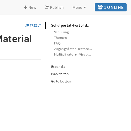
1
ONLINE
New
Publish
Menu
Schulportal-Fortbildung am 13.08. - Material für das Kollegium
FREELY
Schulung
aterial
Themen
FAQ
Zugangsdaten Testaccounts
Multiplikatoren/Gruppen
Expand all
Back to top
Go to bottom